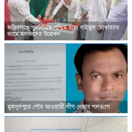
ফরিদগঞ্জে পুনর্নির্মিত পশ্চিম হাঁসা বাইতুল মোকাররম
জামে মসজিদের উদ্বোধন
মুকসুদপুরে পৌর আওয়ামী লীগ নেতার পদত্যাগ