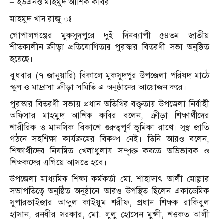
– ইউএনও মাহমুদ আশিক কবির
মাহমুদ খান রাজু ঃ
গোপালগঞ্জের মুকসুদপুরে দুই দিনব্যাপী ৫৪তম জাতীয়
শীতকালীন ক্রীড়া প্রতিযোগিতার পুরস্কার বিতরণী সভা অনুষ্ঠিত
হয়েছে।
বুধবার (৭ জানুয়ারি) বিকালে মুকসুদপুর উপজেলা পরিষদ মাঠে
স্কুল ও মাদ্রাসা ক্রীড়া সমিতি এ অনুষ্ঠানের আয়োজন করে।
পুরস্কার বিতরণী সভায় প্রধান অতিথির বক্তৃতায় উপজেলা নির্বাহী
অফিসার মাহমুদ আশিক কবির বলেন, ক্রীড়া শিক্ষার্থীদের
শারীরিক ও মানসিক বিকাশে গুরুত্বপূর্ণ ভূমিকা রাখে। সুস্থ জাতি
গঠনে সহশিক্ষা কার্যক্রমের বিকল্প নেই। তিনি আরও বলেন,
শিক্ষার্থীদের নিয়মিত খেলাধুলায় সম্পৃক্ত করতে অভিভাবক ও
শিক্ষকদের এগিয়ে আসতে হবে।
উপজেলা মাধ্যমিক শিক্ষা কর্মকর্তা মো. শাহাদাৎ আলী মোল্লার
সভাপতিত্বে অনুষ্ঠিত অনুষ্ঠানে আরও উপস্থিত ছিলেন একাডেমিক
সুপারভাইজার আব্দুল কাইয়ুম শরীফ, প্রধান শিক্ষক রাকিবুল
হাসান, রনধীর সরকার, মো. লুলু হোসেন মুন্সী, শওকত আলী