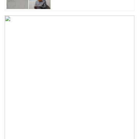
মুকসুদপুরে প্রাথমিক বিদ্যালয়ের
শিক্ষার্থীদের মাঝে শিক্ষা উপকরণ বিতরণ
ডায়মন্ড রিসোটের বিরুদ্ধে
বিনিয়োগকারীদের টাকা আত্মসাতের
অভিযোগ
মুকসুদপুরে আওয়ামী লীগ ৮ নেতার
পদত্যাগ
“জুলাই গণঅভ্যুত্থান দিবস- ২০২৬
উপলক্ষে গোপালগঞ্জে জুলাই স্মৃতিস্তম্ভে
প্রশাসন সহ সর্বস্তরের মানুষের শ্রদ্ধা
নিবেদন”
মুকসুদপুরে অভিযানে অবৈধ চায়না
দুয়ারি জাল উদ্ধার, আগুনে ধ্বংস