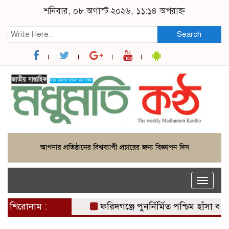
শনিবার, ০৮ অগাস্ট ২০২৬, ১১:১৪ অপরাহ্ন
Search
Toggle
naviga
শিরোনাম :
ফরিদগঞ্জে পুনর্নির্মিত পশ্চিম হাঁসা বাইতু