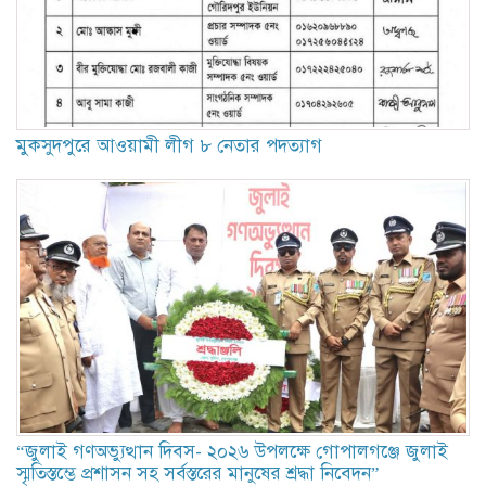
মুকসুদপুরে আওয়ামী লীগ ৮ নেতার পদত্যাগ
“জুলাই গণঅভ্যুত্থান দিবস- ২০২৬ উপলক্ষে গোপালগঞ্জে জুলাই
স্মৃতিস্তম্ভে প্রশাসন সহ সর্বস্তরের মানুষের শ্রদ্ধা নিবেদন”