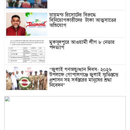
ডায়মন্ড রিসোটের বিরুদ্ধে
বিনিয়োগকারীদের টাকা আত্মসাতের
অভিযোগ
মুকসুদপুরে আওয়ামী লীগ ৮ নেতার
পদত্যাগ
“জুলাই গণঅভ্যুত্থান দিবস- ২০২৬
উপলক্ষে গোপালগঞ্জে জুলাই স্মৃতিস্তম্ভে
প্রশাসন সহ সর্বস্তরের মানুষের শ্রদ্ধা
নিবেদন”
মুকসুদপুরে অভিযানে অবৈধ চায়না
দুয়ারি জাল উদ্ধার, আগুনে ধ্বংস
জুলাই গণঅভ্যুত্থান আমাদের জাতীয়
ইতিহাসের একটি গুরুত্বপূর্ণ অধ্যায় –