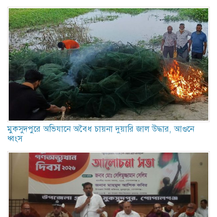
মুকসুদপুরে অভিযানে অবৈধ চায়না দুয়ারি জাল উদ্ধার, আগুনে
ধ্বংস