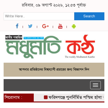
রবিবার, ০৯ অগাস্ট ২০২৬, ১২:৫৩ পূর্বাহ্ন
Search
Toggle
naviga
শিরোনাম :
ফরিদগঞ্জে পুনর্নির্মিত পশ্চিম হাঁসা বাই