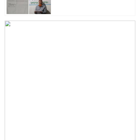
মুকসুদপুরে প্রাথমিক বিদ্যালয়ের
শিক্ষার্থীদের মাঝে শিক্ষা উপকরণ বিতরণ
ডায়মন্ড রিসোটের বিরুদ্ধে
বিনিয়োগকারীদের টাকা আত্মসাতের
অভিযোগ
মুকসুদপুরে আওয়ামী লীগ ৮ নেতার
পদত্যাগ
“জুলাই গণঅভ্যুত্থান দিবস- ২০২৬
উপলক্ষে গোপালগঞ্জে জুলাই স্মৃতিস্তম্ভে
প্রশাসন সহ সর্বস্তরের মানুষের শ্রদ্ধা
নিবেদন”
মুকসুদপুরে অভিযানে অবৈধ চায়না