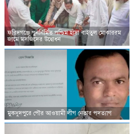
ফরিদগঞ্জে পুনর্নির্মিত পশ্চিম হাঁসা বাইতুল মোকাররম
জামে মসজিদের উদ্বোধন
মুকসুদপুরে পৌর আওয়ামী লীগ নেতার পদত্যাগ