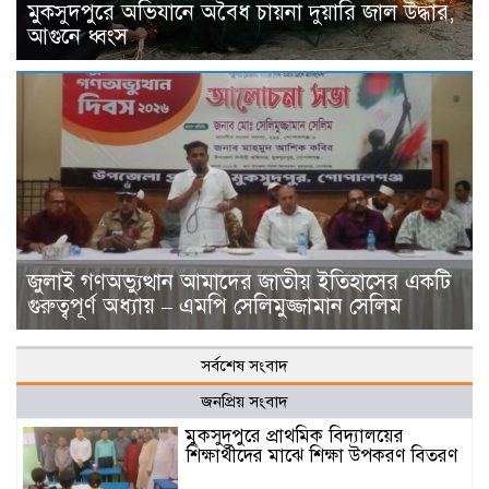
মুকসুদপুরে অভিযানে অবৈধ চায়না দুয়ারি জাল উদ্ধার,
আগুনে ধ্বংস
জুলাই গণঅভ্যুত্থান আমাদের জাতীয় ইতিহাসের একটি
গুরুত্বপূর্ণ অধ্যায় – এমপি সেলিমুজ্জামান সেলিম
সর্বশেষ সংবাদ
জনপ্রিয় সংবাদ
মুকসুদপুরে প্রাথমিক বিদ্যালয়ের
শিক্ষার্থীদের মাঝে শিক্ষা উপকরণ বিতরণ