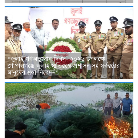
“জুলাই গণঅভ্যুত্থান দিবস- ২০২৬ উপলক্ষে
গোপালগঞ্জে জুলাই স্মৃতিস্তম্ভে প্রশাসন সহ সর্বস্তরের
মানুষের শ্রদ্ধা নিবেদন”