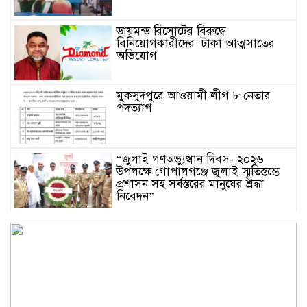
ডায়মন্ড রিসোটের বিরুদ্ধে
বিনিয়োগকারীদের টাকা আত্মসাতের
অভিযোগ
মুকসুদপুরে আওয়ামী লীগ ৮ নেতার
পদত্যাগ
“জুলাই গণঅভ্যুত্থান দিবস- ২০২৬
উপলক্ষে গোপালগঞ্জে জুলাই স্মৃতিস্তম্ভে
প্রশাসন সহ সর্বস্তরের মানুষের শ্রদ্ধা
নিবেদন”
মুকসুদপুরে অভিযানে অবৈধ চায়না
দুয়ারি জাল উদ্ধার, আগুনে ধ্বংস
জুলাই গণঅভ্যুত্থান আমাদের জাতীয়
ইতিহাসের একটি গুরুত্বপূর্ণ অধ্যায় –