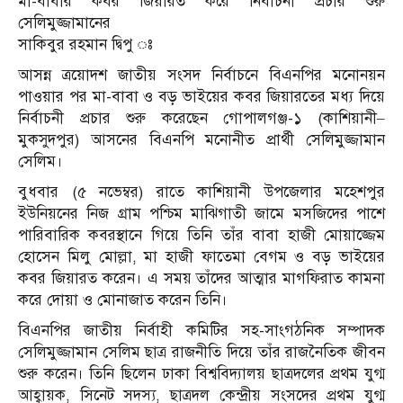
মা-বাবার কবর জিয়ারত করে নির্বাচনী প্রচার শুরু
সেলিমুজ্জামানের
সাকিবুর রহমান দ্বিপু ঃ
আসন্ন ত্রয়োদশ জাতীয় সংসদ নির্বাচনে বিএনপির মনোনয়ন
পাওয়ার পর মা-বাবা ও বড় ভাইয়ের কবর জিয়ারতের মধ্য দিয়ে
নির্বাচনী প্রচার শুরু করেছেন গোপালগঞ্জ-১ (কাশিয়ানী–
মুকসুদপুর) আসনের বিএনপি মনোনীত প্রার্থী সেলিমুজ্জামান
সেলিম।
বুধবার (৫ নভেম্বর) রাতে কাশিয়ানী উপজেলার মহেশপুর
ইউনিয়নের নিজ গ্রাম পশ্চিম মাঝিগাতী জামে মসজিদের পাশে
পারিবারিক কবরস্থানে গিয়ে তিনি তাঁর বাবা হাজী মোয়াজ্জেম
হোসেন মিলু মোল্লা, মা হাজী ফাতেমা বেগম ও বড় ভাইয়ের
কবর জিয়ারত করেন। এ সময় তাঁদের আত্মার মাগফিরাত কামনা
করে দোয়া ও মোনাজাত করেন তিনি।
বিএনপির জাতীয় নির্বাহী কমিটির সহ-সাংগঠনিক সম্পাদক
সেলিমুজ্জামান সেলিম ছাত্র রাজনীতি দিয়ে তাঁর রাজনৈতিক জীবন
শুরু করেন। তিনি ছিলেন ঢাকা বিশ্ববিদ্যালয় ছাত্রদলের প্রথম যুগ্ম
আহ্বায়ক, সিনেট সদস্য, ছাত্রদল কেন্দ্রীয় সংসদের প্রথম যুগ্ম