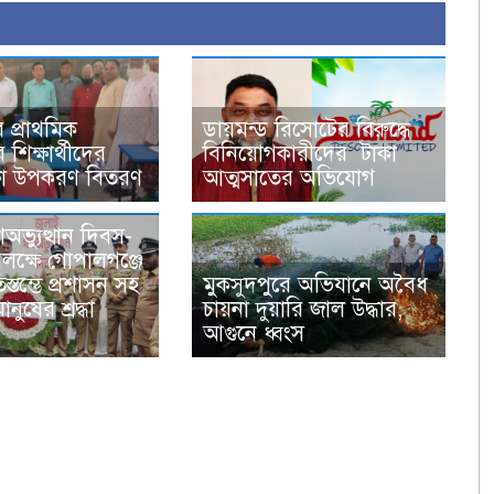
ে প্রাথমিক
ডায়মন্ড রিসোটের বিরুদ্ধে
 শিক্ষার্থীদের
বিনিয়োগকারীদের টাকা
্ষা উপকরণ বিতরণ
আত্মসাতের অভিযোগ
অভ্যুত্থান দিবস-
ক্ষে গোপালগঞ্জে
িস্তম্ভে প্রশাসন সহ
মুকসুদপুরে অভিযানে অবৈধ
ানুষের শ্রদ্ধা
চায়না দুয়ারি জাল উদ্ধার,
আগুনে ধ্বংস