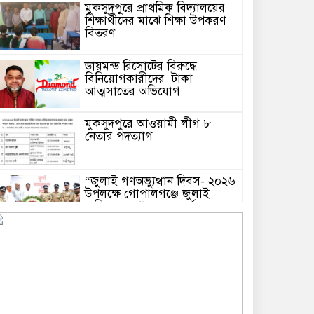
মুকসুদপুরে প্রাথমিক বিদ্যালয়ের
শিক্ষার্থীদের মাঝে শিক্ষা উপকরণ
বিতরণ
ডায়মন্ড রিসোটের বিরুদ্ধে
বিনিয়োগকারীদের টাকা
আত্মসাতের অভিযোগ
মুকসুদপুরে আওয়ামী লীগ ৮
নেতার পদত্যাগ
“জুলাই গণঅভ্যুত্থান দিবস- ২০২৬
উপলক্ষে গোপালগঞ্জে জুলাই
স্মৃতিস্তম্ভে প্রশাসন সহ সর্বস্তরের
মানুষের শ্রদ্ধা নিবেদন”
মুকসুদপুরে অভিযানে অবৈধ চায়না
দুয়ারি জাল উদ্ধার, আগুনে ধ্বংস
জুলাই গণঅভ্যুত্থান আমাদের