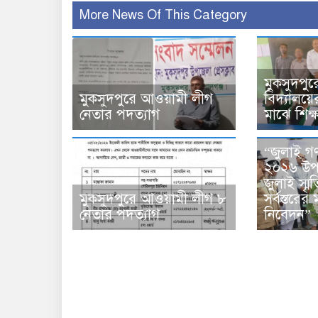
More News Of This Category
মুকসুদপুর
মুকসুদপুরে আওয়ামী লীগ
বিদ্যালয়ের
নেতার পদত্যাগ
মাঝে শিক
“জুলাই গণ
২০২৬ উপল
জুলাই স্মৃত
মুকসুদপুরে আওয়ামী লীগ ৮
সর্বস্তরের ম
নেতার পদত্যাগ
নিবেদন”